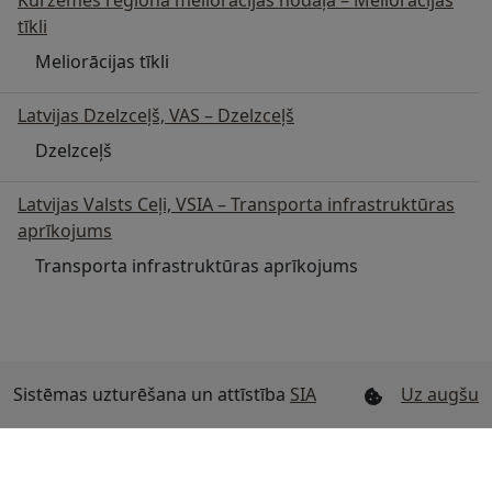
Kurzemes reģiona meliorācijas nodaļa – Meliorācijas
tīkli
Meliorācijas tīkli
Latvijas Dzelzceļš, VAS – Dzelzceļš
Dzelzceļš
Latvijas Valsts Ceļi, VSIA – Transporta infrastruktūras
aprīkojums
Transporta infrastruktūras aprīkojums
Sistēmas uzturēšana un attīstība
SIA
Uz augšu
"Mērniecības datu centrs"
. Izstrādāts
SIA "SunGIS"
.