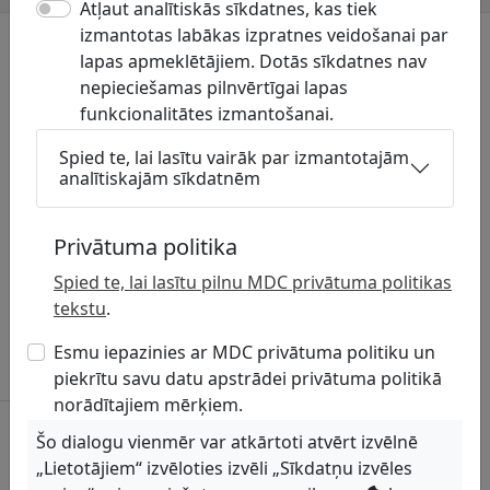
Atļaut analītiskās sīkdatnes, kas tiek
izmantotas labākas izpratnes veidošanai par
Ar ADTI uzturēšanu saistītie novada
lapas apmeklētājiem. Dotās sīkdatnes nav
dokumenti
nepieciešamas pilnvērtīgai lapas
funkcionalitātes izmantošanai.
Par augstas detalizācijas topogrāfiskās informācijas
aprites kārtību un izcenojumiem Tukuma novadā,
Spied te, lai lasītu vairāk par izmantotajām
26.01.2022.
analītiskajām sīkdatnēm
Datubāzē pieejamā informācija par
komunikāciju turētājiem un to teritorijām
Privātuma politika
novadā
Spied te, lai lasītu pilnu MDC privātuma politikas
Latvijas Valsts radio un televīzijas centrs, VAS –
tekstu
.
Sakaru tīkli
Esmu iepazinies ar MDC privātuma politiku un
Sakaru tīkli
piekrītu savu datu apstrādei privātuma politikā
norādītajiem mērķiem.
Latvijas Mobilais Telefons, SIA – Sakaru tīkli
Šo dialogu vienmēr var atkārtoti atvērt izvēlnē
Sakaru torņi
„Lietotājiem“ izvēloties izvēli „Sīkdatņu izvēles