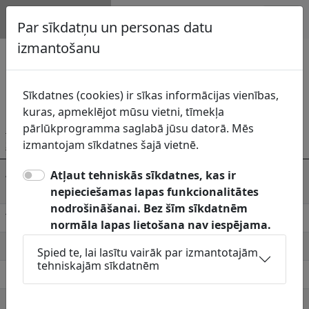
Topogrāfija.lv
Par sīkdatņu un personas datu
Tukuma novads
izmantošanu
Pastāv no 01.07.2021
Sīkdatnes (cookies) ir sīkas informācijas vienības,
Topogrāfiskās informācijas uzturētāji
kuras, apmeklējot mūsu vietni, tīmekļa
Ģeotelpiskie risinājumi,
pārlūkprogramma saglabā jūsu datorā. Mēs
SIA (visi pagasti)
izmantojam sīkdatnes šajā vietnē.
Adrese
Pils iela 14, Tukums,
Atļaut tehniskās sīkdatnes, kas ir
Tukuma novads, LV-3101
nepieciešamas lapas funkcionalitātes
nodrošināšanai. Bez šīm sīkdatnēm
Telefons
27024516
normāla lapas lietošana nav iespējama.
E-pasts
info@geotelpa.lv
Spied te, lai lasītu vairāk par izmantotajām
tehniskajām sīkdatnēm
Pieņemšanas laiki
-
Mājaslapa
http://geotelpa.lv/