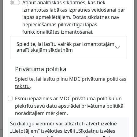
Atļaut analītiskās sīkdatnes, kas tiek
dokumenti
izmantotas labākas izpratnes veidošanai par
lapas apmeklētājiem. Dotās sīkdatnes nav
Par topogrāfiskās informācijas aprites kārtību un
nepieciešamas pilnvērtīgai lapas
izcenojumiem Garkalnes novadā.
funkcionalitātes izmantošanai.
Datubāzē pieejamā informācija par
Spied te, lai lasītu vairāk par izmantotajām
komunikāciju turētājiem un to teritorijām
analītiskajām sīkdatnēm
novadā
Latvijas Valsts radio un televīzijas centrs, VAS –
Privātuma politika
Sakaru tīkli
Spied te, lai lasītu pilnu MDC privātuma politikas
Sakaru tīkli
tekstu
.
Latvijas Mobilais Telefons, SIA – Sakaru tīkli
Esmu iepazinies ar MDC privātuma politiku un
piekrītu savu datu apstrādei privātuma politikā
Sakaru torņi
norādītajiem mērķiem.
Sakaru tīkli
Šo dialogu vienmēr var atkārtoti atvērt izvēlnē
„Lietotājiem“ izvēloties izvēli „Sīkdatņu izvēles
Tele2, SIA – Sakaru tīkli