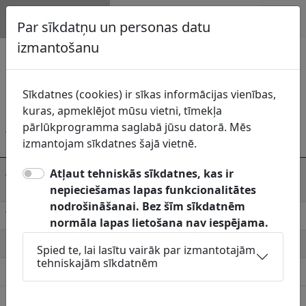
Topogrāfija.lv
Par sīkdatņu un personas datu
Garkalnes novads
izmantošanu
Pastāvēja no 01.07.2009 līdz 30.06.2021
Sīkdatnes (cookies) ir sīkas informācijas vienības,
Topogrāfiskās informācijas uzturētāji
kuras, apmeklējot mūsu vietni, tīmekļa
GEO:REG, SIA (visi
pārlūkprogramma saglabā jūsu datorā. Mēs
pagasti)
izmantojam sīkdatnes šajā vietnē.
Adrese
Brīvības iela 183 k-1 -42, Rīga,
Atļaut tehniskās sīkdatnes, kas ir
LV-1012
nepieciešamas lapas funkcionalitātes
nodrošināšanai. Bez šīm sīkdatnēm
Telefons
25654676
normāla lapas lietošana nav iespējama.
E-pasts
info@georeg.lv
Spied te, lai lasītu vairāk par izmantotajām
tehniskajām sīkdatnēm
Pieņemšanas laiki
-
Ar ADTI uzturēšanu saistītie novada