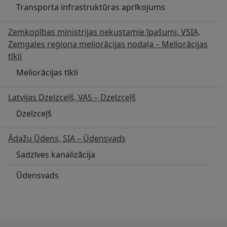
Transporta infrastruktūras aprīkojums
Zemkopības ministrijas nekustamie īpašumi, VSIA,
Zemgales reģiona meliorācijas nodaļa – Meliorācijas
tīkli
Meliorācijas tīkli
Latvijas Dzelzceļš, VAS – Dzelzceļš
Dzelzceļš
Ādažu Ūdens, SIA – Ūdensvads
Sadzīves kanalizācija
Ūdensvads