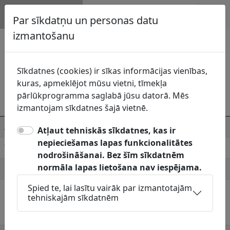
Topogrāfija.lv
Par sīkdatņu un personas datu
izmantošanu
Cēsu centrālās administrācijas
Īpašumu apsaimniekošanas pārvalde
Cēsu novada pašvaldība
struktūrvienība
Sīkdatnes (cookies) ir sīkas informācijas vienības,
kuras, apmeklējot mūsu vietni, tīmekļa
Komunikāciju
Cēsu centrālās administrācijas
pārlūkprogramma saglabā jūsu datorā. Mēs
uzturētājs
Īpašumu apsaimniekošanas pārvalde
izmantojam sīkdatnes šajā vietnē.
Adrese
Raunas iela 4, Cēsis, Cēsu novads
Atļaut tehniskās sīkdatnes, kas ir
nepieciešamas lapas funkcionalitātes
Telefons
64161800
nodrošināšanai. Bez šīm sīkdatnēm
normāla lapas lietošana nav iespējama.
E-pasts
dome@cesunovads.lv
Spied te, lai lasītu vairāk par izmantotajām
Pieņemšanas
Jāskaņo Topogrāfiskais plāns:
tehniskajām sīkdatnēm
laiki
Pašvaldības komunikācijas: apdzīvotās
vietās (pilsētās un ciemos).