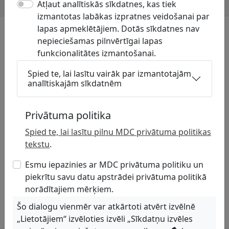
Atļaut analītiskās sīkdatnes, kas tiek
Mājaslapa
https://www.cesis.lv/
izmantotas labākas izpratnes veidošanai par
lapas apmeklētājiem. Dotās sīkdatnes nav
Ar uzņēmumu skaņojamās komunikāciju
nepieciešamas pilnvērtīgai lapas
grupas
funkcionalitātes izmantošanai.
Pašvaldības komunikācijas
Spied te, lai lasītu vairāk par izmantotajām
analītiskajām sīkdatnēm
Privātuma politika
Spied te, lai lasītu pilnu MDC privātuma politikas
tekstu
.
Esmu iepazinies ar MDC privātuma politiku un
piekrītu savu datu apstrādei privātuma politikā
norādītajiem mērķiem.
Šo dialogu vienmēr var atkārtoti atvērt izvēlnē
„Lietotājiem“ izvēloties izvēli „Sīkdatņu izvēles