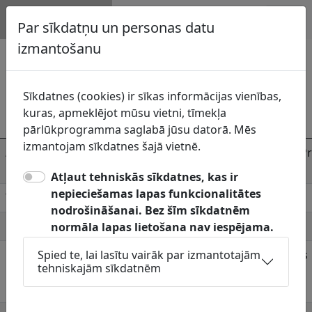
Topogrāfija.lv
Par sīkdatņu un personas datu
izmantošanu
Saunas pagasta pārvalde
Preiļu novada dome
struktūrvienība
Sīkdatnes (cookies) ir sīkas informācijas vienības,
Komunikāciju
kuras, apmeklējot mūsu vietni, tīmekļa
uzturētājs
Saunas pagasta pārvalde
pārlūkprogramma saglabā jūsu datorā. Mēs
izmantojam sīkdatnes šajā vietnē.
Adrese
Brīvības iela 9, Prīkuļi, Saunas pagasts, Pr
novads, LV-5323
Atļaut tehniskās sīkdatnes, kas ir
nepieciešamas lapas funkcionalitātes
Telefons
65329888
nodrošināšanai. Bez šīm sīkdatnēm
E-pasts
saunaspagasts@preili.lv
normāla lapas lietošana nav iespējama.
Pieņemšanas
Spied te, lai lasītu vairāk par izmantotajām
Jāskaņo Topogrāfiskie plāni: Pašvaldības
tehniskajām sīkdatnēm
laiki
komunikācijas: attiecīgā pagasta ciemu
teritorijās.