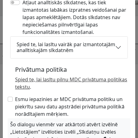
Mājaslapa
https://www.preili.lv/lv/strukturvieniba/
Atļaut analītiskās sīkdatnes, kas tiek
pagasta-parvalde
izmantotas labākas izpratnes veidošanai par
lapas apmeklētājiem. Dotās sīkdatnes nav
Komunikāciju turētāja kontaktpersonas
nepieciešamas pilnvērtīgai lapas
funkcionalitātes izmantošanai.
Persona
Telefons
E-pasts
Spied te, lai lasītu vairāk par izmantotajām
Sanita Anspoka,
analītiskajām sīkdatnēm
25951737
sanita.anspoka@preili.lv
Vadītāja
Privātuma politika
Ar uzņēmumu skaņojamās komunikāciju
Spied te, lai lasītu pilnu MDC privātuma politikas
grupas
tekstu
.
Pašvaldības komunikācijas
Esmu iepazinies ar MDC privātuma politiku un
piekrītu savu datu apstrādei privātuma politikā
norādītajiem mērķiem.
Šo dialogu vienmēr var atkārtoti atvērt izvēlnē
„Lietotājiem“ izvēloties izvēli „Sīkdatņu izvēles