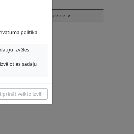
E-pasts
judite.kaktina@aluksne.lv
rivātuma politikā
kdatņu izvēles
izvēloties sadaļu
iprināt veikto izvēli