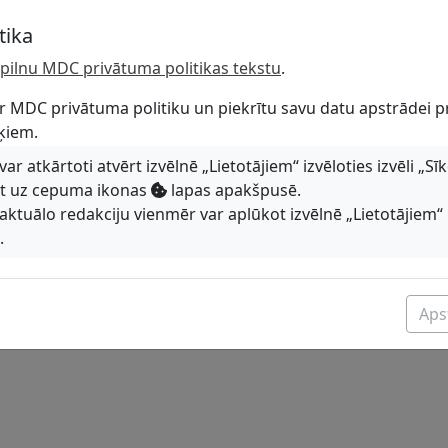
Telefons
tika
torijas pārzine
29489910
tu pilnu MDC privātuma politikas tekstu
.
munikāciju grupas
r MDC privātuma politiku un piekrītu savu datu apstrādei p
ķiem.
r atkārtoti atvērt izvēlnē „Lietotājiem“ izvēloties izvēli „Sī
ot uz cepuma ikonas
lapas apakšpusē.
aktuālo redakciju vienmēr var aplūkot izvēlnē „Lietotājiem“ 
.
Apst