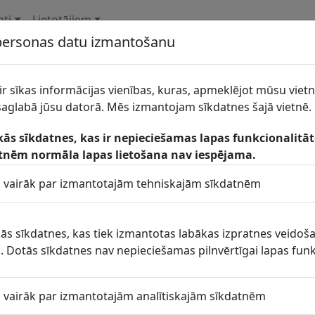
ati
Lietotājiem
 personas datu izmantošanu
valde
Īpašuma pārvaldības un attīstības noda
ir sīkas informācijas vienības, kuras, apmeklējot mūsu vietn
glabā jūsu datorā. Mēs izmantojam sīkdatnes šajā vietnē.
s pagasta pārvalde
kās sīkdatnes, kas ir nepieciešamas lapas funkcionalitā
Jaunlaicene, Jaunlaicenes pagasts, Alūksnes novads, LV-4336
tnēm normāla lapas lietošana nav iespējama.
ītu vairāk par izmantotajām tehniskajām sīkdatnēm
aluksne.lv
aiki: Jāskaņo Topogrāfiskais plāns: Pašvaldības komunikācijas
skās sīkdatnes, kas tiek izmantotas labākas izpratnes veidoš
 Dotās sīkdatnes nav nepieciešamas pilnvērtīgai lapas funk
ne.lv/
ktpersonas
ītu vairāk par izmantotajām analītiskajām sīkdatnēm