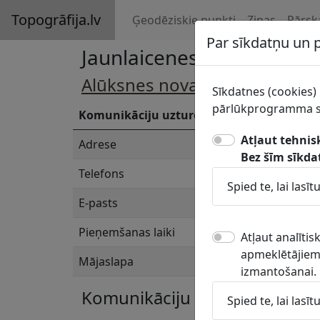
Topogrāfija.lv
Ģeodēziskie punkti
Ziņas
Pārsk
Par sīkdatņu un
Jaunlaicenes pagasta pār
Alūksnes novada pašvaldības 
Sīkdatnes (cookies) 
pārlūkprogramma sa
Komunikāciju uzturētājs
Jaunlaicene
Atļaut tehnis
Adrese
„Lazdiņas”, 
Bez šīm sīkda
Telefons
64354151
Spied te, lai las
E-pasts
jaunlaicene@
Pieņemšanas laiki
Pieņemšanas l
Atļaut analīti
apmeklētājiem.
Mājaslapa
https://aluks
izmantošanai.
Komunikāciju turētāja konta
Spied te, lai las