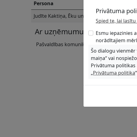
Persona
Privātuma poli
Judīte Kaktiņa, Ēku un apsaimniekojamās teri
Spied te, lai lasī
Ar uzņēmumu skaņojamās ko
Esmu iepazinies a
norādītajiem mēr
Pašvaldības komunikācijas
Šo dialogu vienmēr va
maiņa“ vai nospiež
Privātuma politikas 
„
Privātuma politika
“