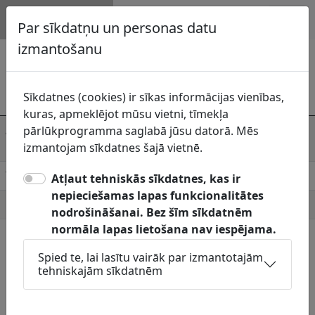
Topogrāfija.lv
Par sīkdatņu un personas datu
izmantošanu
Lazdukalna pagasta pārvalde
Komunikāciju
Sīkdatnes (cookies) ir sīkas informācijas vienības,
uzturētājs
Lazdukalna pagasta pārvalde
kuras, apmeklējot mūsu vietni, tīmekļa
Adrese
Bērzu iela 8, Benislava, Lazdukalna pag.,
pārlūkprogramma saglabā jūsu datorā. Mēs
Balvu nov., LV-4577
izmantojam sīkdatnes šajā vietnē.
Telefons
20219774
Atļaut tehniskās sīkdatnes, kas ir
nepieciešamas lapas funkcionalitātes
E-pasts
lazdukalns@balvi.lv
nodrošināšanai. Bez šīm sīkdatnēm
normāla lapas lietošana nav iespējama.
Pieņemšanas
Jāskaņo Topogrāfiskais plāns:
laiki
Apgaismes kabeļi, ūdensvads,
Spied te, lai lasītu vairāk par izmantotajām
kanalizācija un siltumtīkli: attiecīgā
tehniskajām sīkdatnēm
pagasta apdzīvotās vietās (pilsētās un
ciemos).