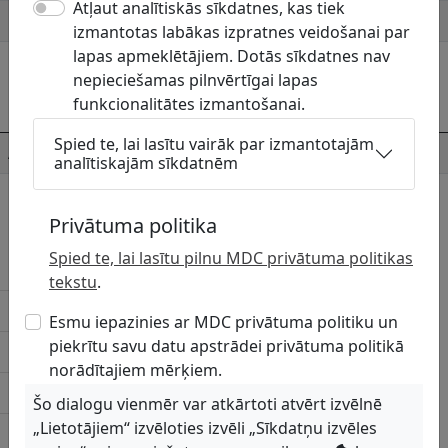
Atļaut analītiskās sīkdatnes, kas tiek
Mājaslapa
http://www.balvi.lv
izmantotas labākas izpratnes veidošanai par
lapas apmeklētājiem. Dotās sīkdatnes nav
Komunikāciju turētāja kontaktpersonas
nepieciešamas pilnvērtīgai lapas
funkcionalitātes izmantošanai.
Persona
Telefons
E-pasts
Spied te, lai lasītu vairāk par izmantotajām
Arnita Pugača
None
lazdukalns@balvi.lv
analītiskajām sīkdatnēm
Ar uzņēmumu skaņojamās komunikāciju
Privātuma politika
grupas
Spied te, lai lasītu pilnu MDC privātuma politikas
Elektrotīkli (Ielu apgaismojums)
tekstu
.
Lietusūdens kanalizācija
Esmu iepazinies ar MDC privātuma politiku un
piekrītu savu datu apstrādei privātuma politikā
Sadzīves kanalizācija
norādītajiem mērķiem.
Siltumtīkli
Šo dialogu vienmēr var atkārtoti atvērt izvēlnē
„Lietotājiem“ izvēloties izvēli „Sīkdatņu izvēles
Ūdensvads