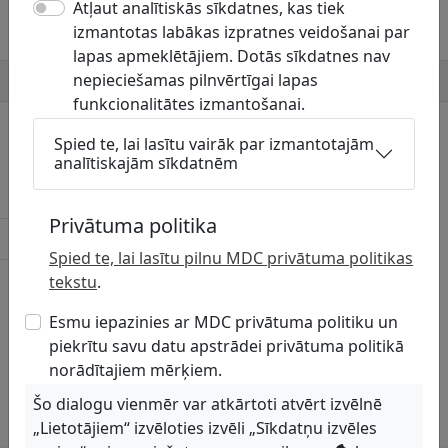
Atļaut analītiskās sīkdatnes, kas tiek
atrodas tīkli. Jāsniedz plāns PDF un
izmantotas labākas izpratnes veidošanai par
DGN/DWG formātā!
lapas apmeklētājiem. Dotās sīkdatnes nav
nepieciešamas pilnvērtīgai lapas
Mājaslapa
http://www.vestiena.lv
funkcionalitātes izmantošanai.
Ar uzņēmumu skaņojamās komunikāciju
Spied te, lai lasītu vairāk par izmantotajām
grupas
analītiskajām sīkdatnēm
Elektrotīkli (Ielu apgaismojums)
Privātuma politika
Lietusūdens kanalizācija
Spied te, lai lasītu pilnu MDC privātuma politikas
Sakaru tīkli
tekstu
.
Esmu iepazinies ar MDC privātuma politiku un
piekrītu savu datu apstrādei privātuma politikā
norādītajiem mērķiem.
Šo dialogu vienmēr var atkārtoti atvērt izvēlnē
„Lietotājiem“ izvēloties izvēli „Sīkdatņu izvēles