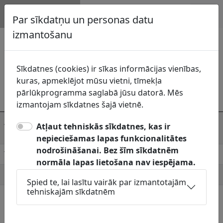
Topogrāfija.lv
Par sīkdatņu un personas datu
izmantošanu
Vestienas pagasta pārvalde
Madonas novada pašvaldība
struktūrvienība
Sīkdatnes (cookies) ir sīkas informācijas vienības,
kuras, apmeklējot mūsu vietni, tīmekļa
Komunikāciju
pārlūkprogramma saglabā jūsu datorā. Mēs
uzturētājs
Vestienas pagasta pārvalde
izmantojam sīkdatnes šajā vietnē.
Adrese
"Vestienas muiža", Vestiena, Vestienas
Atļaut tehniskās sīkdatnes, kas ir
pag., Madonas novads, LV-4855
nepieciešamas lapas funkcionalitātes
nodrošināšanai. Bez šīm sīkdatnēm
Telefons
27817240
normāla lapas lietošana nav iespējama.
E-pasts
vestiena@madona.lv
Spied te, lai lasītu vairāk par izmantotajām
tehniskajām sīkdatnēm
Pieņemšanas
Jāskaņo Topogrāfiskais plāns:
laiki
Apgaismes kabeļi, lietus kanalizācija un
pašvaldības sakaru tīkli: teritorijās, kur