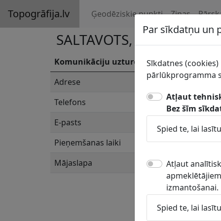
Topogrāfija.lv
Ģeodēziskie punkti
Ziņas
Pārsk
Par sīkdatņu un
SALTAVOTS, SIA
Komunikāciju uzturētājs
Sīkdatnes (cookies) 
pārlūkprogramma sa
Adrese
Atļaut tehnis
Telefons
Bez šīm sīkda
E-pasts
Spied te, lai las
Pieņemšanas laiki
Mājaslapa
Atļaut analīti
apmeklētājiem.
izmantošanai.
Spied te, lai las