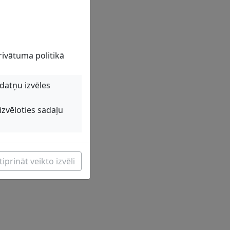
rivātuma politikā
kdatņu izvēles
izvēloties sadaļu
iprināt veikto izvēli