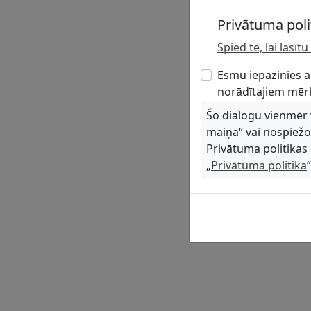
Privātuma poli
Spied te, lai lasī
Esmu iepazinies a
norādītajiem mēr
Šo dialogu vienmēr va
maiņa“ vai nospiež
Privātuma politikas 
„
Privātuma politika
“