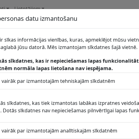
ati
Lietotājiem
 personas datu izmantošanu
SALTAVOTS, SIA
ir sīkas informācijas vienības, kuras, apmeklējot mūsu vietn
glabā jūsu datorā. Mēs izmantojam sīkdatnes šajā vietnē.
Lakstīgalas iela 9B, Sigulda, Siguldas novads, LV – 215
kās sīkdatnes, kas ir nepieciešamas lapas funkcionalitā
67973502
tnēm normāla lapas lietošana nav iespējama.
saltavots@saltavots.lv
ītu vairāk par izmantotajām tehniskajām sīkdatnēm
-
https://www.saltavots.lv/
skās sīkdatnes, kas tiek izmantotas labākas izpratnes veidoš
 Dotās sīkdatnes nav nepieciešamas pilnvērtīgai lapas funk
ītu vairāk par izmantotajām analītiskajām sīkdatnēm