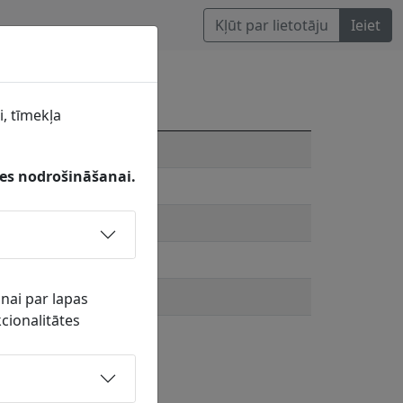
Kļūt par lietotāju
Ieiet
i, tīmekļa
0
tes nodrošināšanai.
anai par lapas
cionalitātes