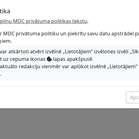
tika
tu pilnu MDC privātuma politikas tekstu
.
r MDC privātuma politiku un piekrītu savu datu apstrādei p
ķiem.
r atkārtoti atvērt izvēlnē „Lietotājiem“ izvēloties izvēli „Sī
ot uz cepuma ikonas
lapas apakšpusē.
aktuālo redakciju vienmēr var aplūkot izvēlnē „Lietotājiem“ 
.
Apst