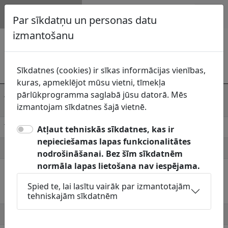
Topogrāfija.lv
Par sīkdatņu un personas datu
izmantošanu
Ikšķiles māja, SIA
Komunikāciju
Sīkdatnes (cookies) ir sīkas informācijas vienības,
uzturētājs
Ikšķiles māja, SIA
kuras, apmeklējot mūsu vietni, tīmekļa
Adrese
Peldu iela 22, Ikšķile, Ogres nov., LV-
pārlūkprogramma saglabā jūsu datorā. Mēs
5052
izmantojam sīkdatnes šajā vietnē.
Telefons
65030316
Atļaut tehniskās sīkdatnes, kas ir
nepieciešamas lapas funkcionalitātes
E-pasts
birojs@ikskilesmaja.lv
nodrošināšanai. Bez šīm sīkdatnēm
normāla lapas lietošana nav iespējama.
Pieņemšanas
Jāskaņo Topogrāfiskais plāns:
laiki
Ūdensvads, kanalizācijas un siltumtīkli:
Spied te, lai lasītu vairāk par izmantotajām
Ikšķiles pilsētā un Tīnūžu pagastā.
tehniskajām sīkdatnēm
Mājaslapa
https://ikskilesmaja.lv/