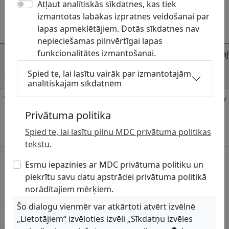
Atļaut analītiskās sīkdatnes, kas tiek
Komunikāciju turētāja kontaktpersonas
izmantotas labākas izpratnes veidošanai par
lapas apmeklētājiem. Dotās sīkdatnes nav
Persona
Telefons
E-pasts
nepieciešamas pilnvērtīgai lapas
funkcionalitātes izmantošanai.
Uģis Plaudis,
27333124
ugis.plaudis@ikskilesmaj
Ūdenssaimniecības
Spied te, lai lasītu vairāk par izmantotajām
dienesta vadītājs
analītiskajām sīkdatnēm
Vilis Bite,
27844103
vilis.bite@ikskilesmaja.lv
Ūdensapgādes un
Privātuma politika
kanalizācijas
Spied te, lai lasītu pilnu MDC privātuma politikas
sistēmu tehniķis
tekstu
.
Ar uzņēmumu skaņojamās komunikāciju
Esmu iepazinies ar MDC privātuma politiku un
grupas
piekrītu savu datu apstrādei privātuma politikā
norādītajiem mērķiem.
Lietusūdens kanalizācija
Šo dialogu vienmēr var atkārtoti atvērt izvēlnē
Sadzīves kanalizācija
„Lietotājiem“ izvēloties izvēli „Sīkdatņu izvēles