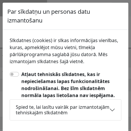
Topogrāfija.lv
Par sīkdatņu un personas datu
izmantošanu
Dzīvokļu komunālais uzņēmums, SIA
Komunikāciju
Sīkdatnes (cookies) ir sīkas informācijas vienības,
uzturētājs
Dzīvokļu komunālais uzņēmums, SIA
kuras, apmeklējot mūsu vietni, tīmekļa
Adrese
Rīgas iela 13, Varakļāni, Varakļāni
pārlūkprogramma saglabā jūsu datorā. Mēs
pilsēta, Varakļānu novads, LV-4838
izmantojam sīkdatnes šajā vietnē.
Telefons
64860711
Atļaut tehniskās sīkdatnes, kas ir
nepieciešamas lapas funkcionalitātes
E-pasts
nav datu
nodrošināšanai. Bez šīm sīkdatnēm
normāla lapas lietošana nav iespējama.
Pieņemšanas
Jāskaņo Topogrāfiskie plāni:
laiki
Ūdensvads, kanalizācija un siltumtīkli:
Spied te, lai lasītu vairāk par izmantotajām
Varakļānu pilsētā.
tehniskajām sīkdatnēm
Mājaslapa
http://www.varaklani.lv/