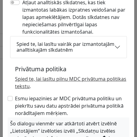
Atļaut analītiskās sīkdatnes, kas tiek
Ar uzņēmumu skaņojamās komunikāciju
izmantotas labākas izpratnes veidošanai par
grupas
lapas apmeklētājiem. Dotās sīkdatnes nav
nepieciešamas pilnvērtīgai lapas
Lietusūdens kanalizācija
funkcionalitātes izmantošanai.
Sadzīves kanalizācija
Spied te, lai lasītu vairāk par izmantotajām
analītiskajām sīkdatnēm
Siltumtīkli
Ūdensvads
Privātuma politika
Spied te, lai lasītu pilnu MDC privātuma politikas
tekstu
.
Esmu iepazinies ar MDC privātuma politiku un
piekrītu savu datu apstrādei privātuma politikā
norādītajiem mērķiem.
Šo dialogu vienmēr var atkārtoti atvērt izvēlnē
„Lietotājiem“ izvēloties izvēli „Sīkdatņu izvēles