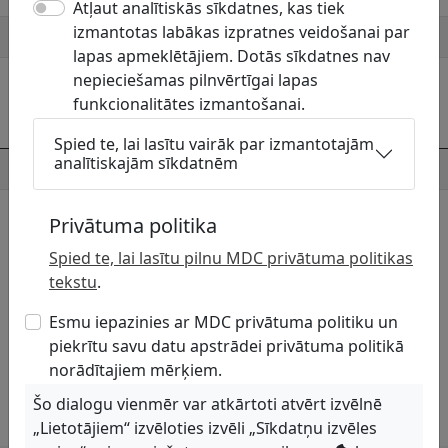
Atļaut analītiskās sīkdatnes, kas tiek
izmantotas labākas izpratnes veidošanai par
Mājaslapa
http://www.zmni.lv/
lapas apmeklētājiem. Dotās sīkdatnes nav
nepieciešamas pilnvērtīgai lapas
Komunikāciju turētāja kontaktpersonas
funkcionalitātes izmantošanai.
Persona
Telefons
E-pasts
Spied te, lai lasītu vairāk par izmantotajām
analītiskajām sīkdatnēm
Uldis Juškevičs
27844359
uldis.juskevics@zmni.lv
Ar uzņēmumu skaņojamās komunikāciju
Privātuma politika
grupas
Spied te, lai lasītu pilnu MDC privātuma politikas
tekstu
.
Meliorācijas tīkli
Esmu iepazinies ar MDC privātuma politiku un
piekrītu savu datu apstrādei privātuma politikā
norādītajiem mērķiem.
Šo dialogu vienmēr var atkārtoti atvērt izvēlnē
„Lietotājiem“ izvēloties izvēli „Sīkdatņu izvēles