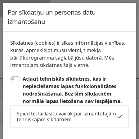
Topogrāfija.lv
Par sīkdatņu un personas datu
izmantošanu
Zemkopības ministrijas nekustamie
īpašumi, VSIA, Rēzeknes sektors
Zemkopības ministrijas nekustamie
Sīkdatnes (cookies) ir sīkas informācijas vienības,
kuras, apmeklējot mūsu vietni, tīmekļa
īpašumi, VSIA
struktūrvienība
pārlūkprogramma saglabā jūsu datorā. Mēs
Komunikāciju
Zemkopības ministrijas nekustamie
izmantojam sīkdatnes šajā vietnē.
uzturētājs
īpašumi, VSIA, Rēzeknes sektors
Atļaut tehniskās sīkdatnes, kas ir
Adrese
Rēzeknes sektors, Rēzekne, Dārza iela
nepieciešamas lapas funkcionalitātes
63, 3.st.
nodrošināšanai. Bez šīm sīkdatnēm
normāla lapas lietošana nav iespējama.
Telefons
27844359
Spied te, lai lasītu vairāk par izmantotajām
E-pasts
uldis.juskevics@zmni.lv
tehniskajām sīkdatnēm
Pieņemšanas
otrdien un ceturtdien 9:00-16:30
laiki