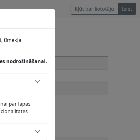
Kļūt par lietotāju
Ieiet
aru kabeļi
i, tīmekļa
karu kabeļi
tes nodrošināšanai.
anai par lapas
cionalitātes
E-pasts