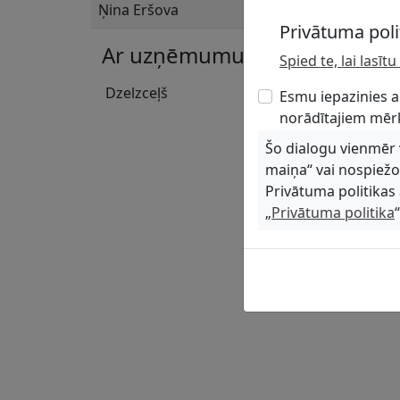
Ņina Eršova
Privātuma poli
Ar uzņēmumu skaņojamās ko
Spied te, lai lasī
Dzelzceļš
Esmu iepazinies a
norādītajiem mēr
Šo dialogu vienmēr va
maiņa“ vai nospiež
Privātuma politikas 
„
Privātuma politika
“