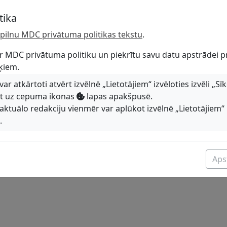
67232084
tika
munikāciju grupas
tu pilnu MDC privātuma politikas tekstu
.
r MDC privātuma politiku un piekrītu savu datu apstrādei p
ķiem.
r atkārtoti atvērt izvēlnē „Lietotājiem“ izvēloties izvēli „Sī
ot uz cepuma ikonas
lapas apakšpusē.
aktuālo redakciju vienmēr var aplūkot izvēlnē „Lietotājiem“ 
.
Apst