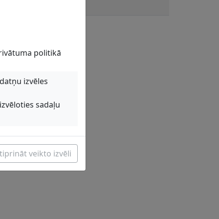
rivātuma politikā
kdatņu izvēles
izvēloties sadaļu
iprināt veikto izvēli