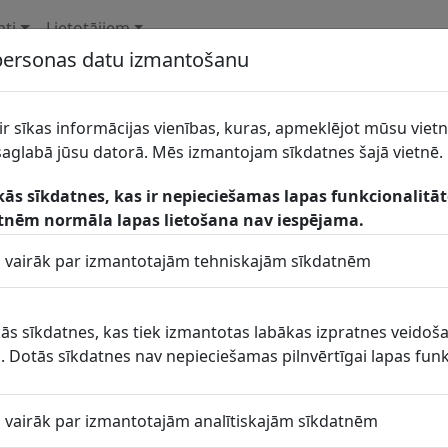
ati
Lietotājiem
 personas datu izmantošanu
gnalizācijas un sakaru distance Sak
rvienība
ir sīkas informācijas vienības, kuras, apmeklējot mūsu vietn
glabā jūsu datorā. Mēs izmantojam sīkdatnes šajā vietnē.
vijas Dzelzceļš, VAS Signalizācijas un sakaru distance Sa
kās sīkdatnes, kas ir nepieciešamas lapas funkcionalitā
geņeva ielā 14, Rīgā
tnēm normāla lapas lietošana nav iespējama.
32084
ītu vairāk par izmantotajām tehniskajām sīkdatnēm
 datu
ba laikā
skās sīkdatnes, kas tiek izmantotas labākas izpratnes veidoš
 Dotās sīkdatnes nav nepieciešamas pilnvērtīgai lapas funk
ktpersonas
Telefons
ītu vairāk par izmantotajām analītiskajām sīkdatnēm